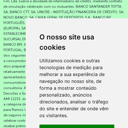
Fim, Lda. Exerce a atividade de intermediário de crédito, mediante contrato
de vinculação celebrado com os mutuantes: BANCO SANTANDER TOTTA,
SA; BANCO CTT, SA; UNICRE – INSTITUIÇÃO FINANCEIRA DE CRÉDITO, SA;
NOVO BANCO, SA; CAIXA GERAL DE DEPÓSITOS, S.A.; BANCO BIC
PORTUGUÊS, SA; BNI – BANCO DE NEGÓCIOS INTERNACIONAL
(EUROPA), SA; UNION DE CRÉDITOS INMOBILIÁRIOS, S.A.,
ESTABLECIMIENTO FINANCIERO DE CRÉDITO (SOCIEDAD UNIPERSONAL) –
O nosso site usa
SUCURSAL EM PORTUGAL; BANKINTER, SA – SUCURSAL EM PORTUGAL;
BANCO BPI, SA; BNP PARIBAS PERSONAL FINANCE, S.A. – SUCURSAL EM
cookies
PORTUGAL; BANCO CETELEM, SA., sem exclusividade, para a prestação
dos seguintes serviços: apresentação ou proposta de contratos de crédito
Utilizamos cookies e outras
a consumidores; assistência a consumidores, mediante a realização de
atos preparatórios ou de outros; trabalhos de gestão pré-contratual
tecnologias de medição para
relativamente a contratos de crédito que não tenham sido por si
melhorar a sua experiência de
apresentados ou propostos; celebração de contratos de crédito com
navegação no nosso site, de
consumidores em nome dos mutuantes; e prestação de serviços de
forma a mostrar conteúdo
consultoria. A empresa Projetos Sem Fim, Lda. tem a Lic. AMI 12231). A
Decisões e Soluções – Alenquer (Projetos sem Fim, Lda.), com a licença
personalizado, anúncios
AMI 12231, está, desde 29 de setembro de 2009, inscrita junto da ASF com
direcionados, analisar o tráfego
a categoria de Agência de Seguros, sob o nº 409311648, com autorização
do site e entender de onde vêm
para Ramos Vida e Não Vida, verificáveis em www.asf.com.pt. O mediador
os visitantes.
de seguros não assume a cobertura de riscos, não tem poderes para
celebrar contratos em nome das seguradoras e não está autorizado a
receber prémios para serem entregues às seguradores. Não dispensa a