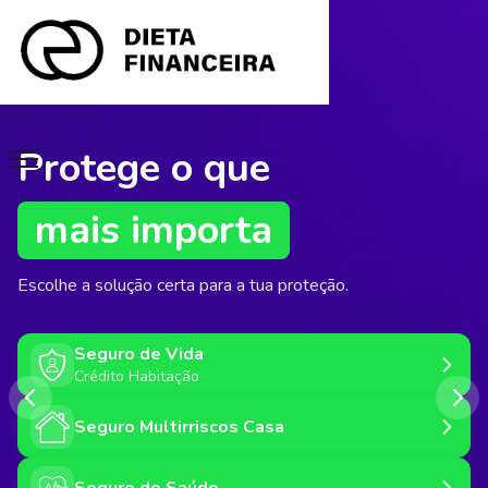
Todas as calculadoras
de
crédito
num só lugar
Encontra a
solução certa
para o teu crédito.
Crédito Habitação
Calculadora Crédito
Financiamento a
Habitação
100%