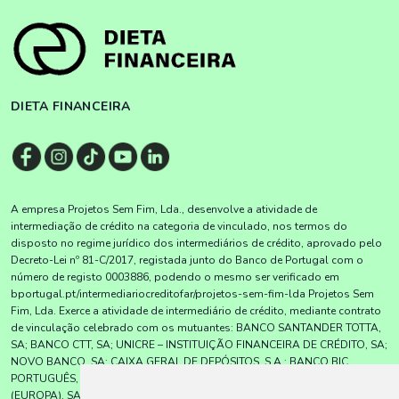
DIETA FINANCEIRA
A empresa Projetos Sem Fim, Lda., desenvolve a atividade de
intermediação de crédito na categoria de vinculado, nos termos do
disposto no regime jurídico dos intermediários de crédito, aprovado pelo
Decreto-Lei nº 81-C/2017, registada junto do Banco de Portugal com o
número de registo 0003886, podendo o mesmo ser verificado em
bportugal.pt/intermediariocreditofar/projetos-sem-fim-lda Projetos Sem
Fim, Lda. Exerce a atividade de intermediário de crédito, mediante contrato
de vinculação celebrado com os mutuantes: BANCO SANTANDER TOTTA,
SA; BANCO CTT, SA; UNICRE – INSTITUIÇÃO FINANCEIRA DE CRÉDITO, SA;
NOVO BANCO, SA; CAIXA GERAL DE DEPÓSITOS, S.A.; BANCO BIC
PORTUGUÊS, SA; BNI – BANCO DE NEGÓCIOS INTERNACIONAL
(EUROPA), SA; UNION DE CRÉDITOS INMOBILIÁRIOS, S.A.,