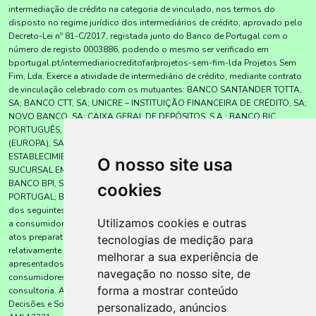
intermediação de crédito na categoria de vinculado, nos termos do
disposto no regime jurídico dos intermediários de crédito, aprovado pelo
Decreto-Lei nº 81-C/2017, registada junto do Banco de Portugal com o
número de registo 0003886, podendo o mesmo ser verificado em
bportugal.pt/intermediariocreditofar/projetos-sem-fim-lda Projetos Sem
Fim, Lda. Exerce a atividade de intermediário de crédito, mediante contrato
de vinculação celebrado com os mutuantes: BANCO SANTANDER TOTTA,
SA; BANCO CTT, SA; UNICRE – INSTITUIÇÃO FINANCEIRA DE CRÉDITO, SA;
NOVO BANCO, SA; CAIXA GERAL DE DEPÓSITOS, S.A.; BANCO BIC
PORTUGUÊS, SA; BNI – BANCO DE NEGÓCIOS INTERNACIONAL
(EUROPA), SA; UNION DE CRÉDITOS INMOBILIÁRIOS, S.A.,
ESTABLECIMIENTO FINANCIERO DE CRÉDITO (SOCIEDAD UNIPERSONAL) –
O nosso site usa
SUCURSAL EM PORTUGAL; BANKINTER, SA – SUCURSAL EM PORTUGAL;
BANCO BPI, SA; BNP PARIBAS PERSONAL FINANCE, S.A. – SUCURSAL EM
cookies
PORTUGAL; BANCO CETELEM, SA., sem exclusividade, para a prestação
dos seguintes serviços: apresentação ou proposta de contratos de crédito
Utilizamos cookies e outras
a consumidores; assistência a consumidores, mediante a realização de
atos preparatórios ou de outros; trabalhos de gestão pré-contratual
tecnologias de medição para
relativamente a contratos de crédito que não tenham sido por si
melhorar a sua experiência de
apresentados ou propostos; celebração de contratos de crédito com
navegação no nosso site, de
consumidores em nome dos mutuantes; e prestação de serviços de
forma a mostrar conteúdo
consultoria. A empresa Projetos Sem Fim, Lda. tem a Lic. AMI 12231). A
Decisões e Soluções – Alenquer (Projetos sem Fim, Lda.), com a licença
personalizado, anúncios