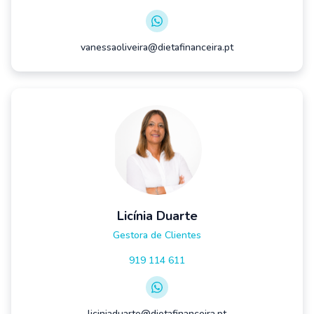
vanessaoliveira@dietafinanceira.pt
Licínia Duarte
Gestora de Clientes
919 114 611
liciniaduarte@dietafinanceira.pt